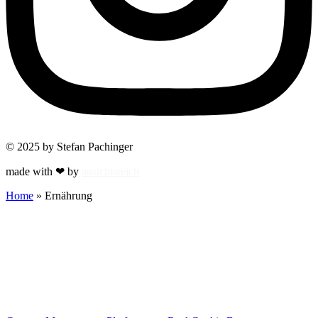
© 2025 by Stefan Pachinger
made with ❤ by
ansichtsreich
Home
»
Ernährung
Zum Online-Yoga anmelden
Name
E-Mail
Ich verwende deine Angaben zur Beantwortung deiner Anfrage.
Weitere Informationen findest du in meiner Datenschutzerklärung.
Jetzt anmelden