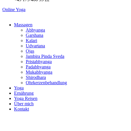
Online Yoga
Massagen
Abhyanga
Garshana
Kalari
Udvartana
Ojas
Jambira Pinda Sveda
Pristabhyanga
Padabhyanga
Mukabhyanga
Shirodhara
Ohrkerzenbehandlung
Yoga
Ernährung
Yoga Reisen
Über mich
Kontakt