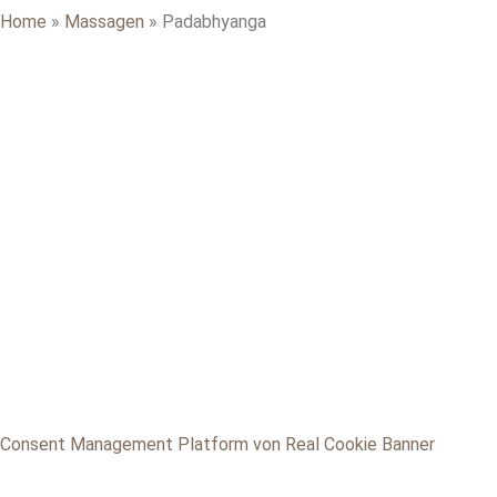
Home
»
Massagen
»
Padabhyanga
ZUM ONLINE-YOGA ANMELDEN
Ich verwende deine Angaben zur Beantwortung deiner Anfrage.
Weitere Informationen findest du in meiner
Datenschutzerklärung.
Jetzt anmelden
Consent Management Platform von Real Cookie Banner